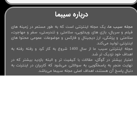
درباره سیبما
مجله سیب ما
، یک مجله اینترنتی است که به طور مستمر در زمینه های
فیلم و سریال، بازی های ویدئویی، سلامتی و تندرستی، سفر و مهاجرت،
سلامتی و پزشکی، ارز دیجیتال و فارکس و موضوعات عمومی محتوا های
اینترنتی تولید می‌کند.
مجله اینترنتی سیب ما از سال 1400 شروع به کار کرد و رفته رفته به
اهداف خود نزدیک تر شد.
اعتبار بیشتر در گوگل، مقالات با کیفیت تر و البته بازدید بیشتر که در
نهایت منجر به پاسخگویی به سوالاتی می‌شود که کاربران در اینترنت به
دنبال پاسخ آن هستند، اهداف اصلی مجله سیبما می‌باشد.
لینک های مفید
دسترسی سریع
لوازم جانبی موبایل
فیلم سینمایی جدید 2023
خرید اسپیکر بلوتوثی
فیلم سینمایی ایرانی جدید 1402
خرید هدفون بلوتوثی
رمز های جی تی ای وی
خرید هندزفری
فیلم عاشقانه تینیجری