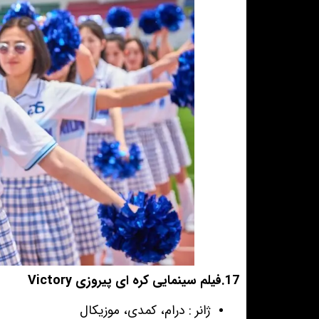
17.فیلم سینمایی کره ای پیروزی Victory
ژانر : درام، کمدی، موزیکال