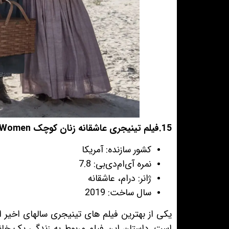
15.فیلم تینیجری عاشقانه زنان کوچک Little Women
کشور سازنده: آمریکا
نمره آی‌ام‌دی‌بی: 7.8
ژانر: درام، عاشقانه
سال ساخت: 2019
یکی از بهترین فیلم های تینیجری سالهای اخیر 
است. داستان این فیلم مربوط به زندگی یک خان