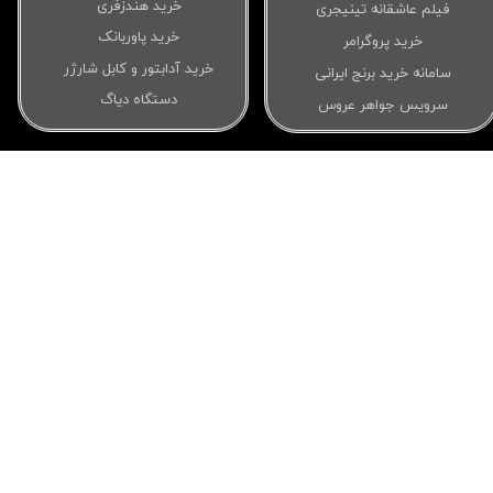
خرید هندزفری
فیلم عاشقانه تینیجری
خرید پاوربانک
خرید پروگرامر
خرید آدابتور و کابل شارژر
سامانه خرید برنج ایرانی
دستگاه دیاگ
سرویس جواهر عروس