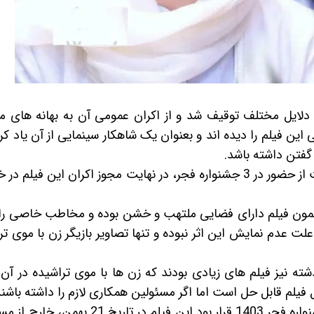
کنون چندین بار به دلایل مختلف توقیف شد و از اکران عمومی آن به بهانه های
ن فیلم را دیده اند و بعنوان یک شاهکار سینمایی از آن یاد کرد
گفتن داشته باشد.
در 6 اسفند 1401 پس از 4 سال توقیف و ممانعت از حضور در 3 جشنواره فجر، در نهایت مجوز اکران این فیلم
مضمون فیلم دارای فضایی ملتهب و خشن بوده و مخاطب خاصی ر
 عدم نمایش این اثر نبوده و تنها تصاویر بازیگر زن با موی تر
شته نیز فیلم های زیادی بودند که زن ها با موی تراشیده در آن 
فیلم قابل حل است اما اگر مسئولین همکاری لازم را داشته باشند
پس از کش و قوس های فراوان، سرانجام در جشنواره فجر 1403 قرار بود این فیلم در تاریخ