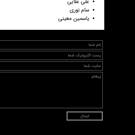
علی علایی
سام نوری
یاسمین معینی
ارسال