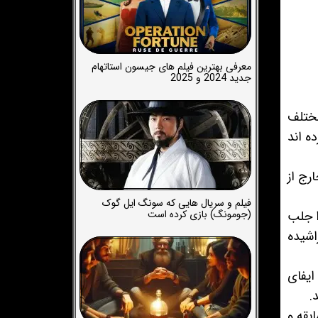
معرفی بهترین فیلم های جیسون استاتهام
جدید 2024 و 2025
 مختلف
ه اند
 در خارج از
فیلم و سریال هایی که سونگ ایل گوک
ا جلب
(جومونگ) بازی کرده است
اشیده
ایفای
.
 21 بهمن، خارج از مسابقه و