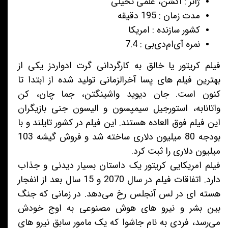
ژانر : اکشن، علمی تخیلی
مدت زمان : 195 دقیقه
کشور سازنده : امریکا
نمره آی‌ام‌دی‌بی : 7.4
فیلم کریتور یا خالق به کارگردانی گرت ادواردز یکی از
بهترین فیلم های پسا آخرالزمانی تولید شده از ابتدا تا
کنون است. جان دیوید واشینگتن، جما چان، کن
واتانابه، استورجیل سیمپسون و الیسون جنی بازیگران
این فیلم فوق العاده هستند. این فیلم در کشور تایلند و با
بودجه 80 میلیون دلاری ساخته شد و فروش گیشه 103
میلیون دلاری را ثبت کرد.
فیلم امریکایی کریتور یک داستان بسیار دیدنی و جذاب
دارد. اتفاقات فیلم در سال 2070 و 15 سال بعد از انفجار
هسته ای در لس آنجلس رخ می‌دهد. در زمانی که جنگ
بین بشر و نیرو های هوش مصنوعی به اوج خودش
می‌رسد، فردی به نام جاشوا که یک مامور سابق نیرو های