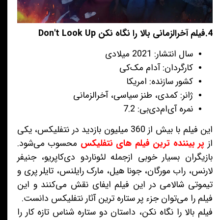
4.فیلم آخرالزمانی بالا را نگاه نکن Don't Look Up
سال انتشار: 2021 میلادی
کارگردان: آدام مک‌کی
کشور سازنده: امریکا
ژانر: کمدی، طنز سیاسی، آخرالزمانی
نمره آی‌ام‌دی‌بی: 7.2
این فیلم با بیش از 360 میلیون بازدید در نتفلیکس، یکی
از
پر بیننده ترین فیلم های نتفلیکس
محسوب می‌شود.
بازیگران بسیار خوبی ازجمله لئوناردو دی‌کاپریو، جنیفر
لارنس، راب مورگان، جونا هیل، مارک رایلنس، تایلر پری و
تیموتی شالامی در این فیلم ایفای نقش می‌کنند و این
فیلم را می‌توان جزء پر ستاره ترین آثار نتفلیکس دانست.
فیلم بالا را نگاه نکن، داستان دو ستاره شناس تازه کار را