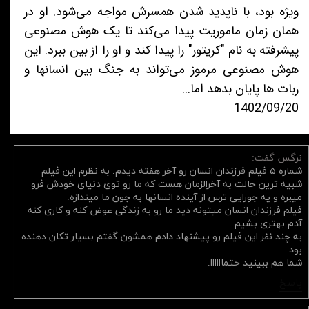
ویژه بود، با ناپدید شدن همسرش مواجه می‌شود. او در
همان زمان ماموریت پیدا می‌کند تا یک هوش مصنوعی
پیشرفته به نام "کریتور" را پیدا کند و او را از بین ببرد. این
هوش مصنوعی مرموز می‌تواند به جنگ بین انسانها و
ربات ها پایان بدهد اما...
1402/09/20
نرگس گفت:
شماره ۵ فیلم فرزندان انسان رو آخر هفته دیدم. به نظرم این فیلم
شبیه ترین حالت به آخرالزمان هست که ما رو توی دنیای خودش فرو
میبره و یه جورایی ترس از آینده انسانها به جون ما میندازه.
فیلم فرزندان انسان میتونه دید ما رو به زندگی عوض کنه و کاری کنه
آدم بهتری بشیم.
به چند نفر این فیلم رو پیشنهاد دادم همشون گفتم بسیار تکان دهنده
بود.
شما هم ببینید حتماااااا.
پاسخ