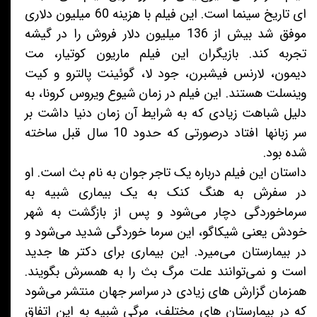
ای تاریخ سینما است. این فیلم با هزینه 60 میلیون دلاری
موفق شد بیش از 136 میلیون دلار فروش را در گیشه
تجربه کند. بازیگران این فیلم ماریون کوتیار، مت
دیمون، لارنس فیشبرن، جود لا، گوئینت پالترو و کیت
وینسلت هستند. این فیلم در زمان شیوع ویروس کرونا، به
دلیل شباهت زیادی که به شرایط آن زمان دنیا داشت بر
سر زبانها افتاد درصورتی که حدود 10 سال قبل ساخته
شده بود.
داستان این فیلم درباره یک تاجر جوان به نام بث است. او
در سفرش به هنگ کنک به یک بیماری شبیه به
سرماخوردگی دچار می‌شود و پس از بازگشت به شهر
خودش یعنی شیکاگو، این سرما خوردگی شدید می‌شود و
در بیمارستان می‌میرد. این بیماری برای دکتر ها جدید
است و نمی‌توانند علت مرگ بث را به همسرش بگویند.
همزمان گزارش های زیادی در سراسر جهان منتشر می‌شود
که در بیمارستان های مختلف، مرگی شبیه به این اتفاق