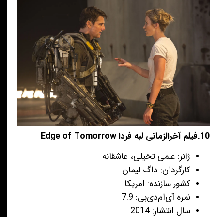
10.فیلم آخرالزمانی لبه فردا Edge of Tomorrow
ژانر: علمی تخیلی، عاشقانه
کارگردان: داگ لیمان
کشور سازنده: امریکا
نمره آی‌ام‌دی‌بی: 7.9
سال انتشار: 2014