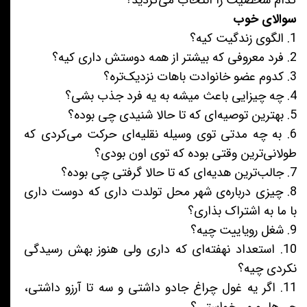
کدام شخصیت را انتخاب می‌کردید؟
سوالای خوب
1. الگوی زندگیت کیه؟
2. فرد معروفی که بیشتر از همه دوستش داری کیه؟
3. کدوم عضو خانوادت باهات نزدیک‌تره؟
4. چه چیزایی باعث میشه به یه فرد جذب بشی؟
5. بهترین توصیه‌ای که تا حالا شنیدی چی بوده؟
6. به چه مدتی توی وسیله نقلیه‌ای حرکت می‌کردی که
طولانی‌ترین وقتی بوده که توی اون بودی؟
7. جالب‌ترین هدیه‌ای که تا حالا گرفتی چی بوده؟
8. چیزی درباره‌ی شهر محل تولدت داری که دوست داری
با ما به اشتراک بذاری؟
9. شغل رویاییت چیه؟
10. استعداد نهفته‌ای که داری ولی هنوز بهش رسیدگی
نکردی چیه؟
11. اگر یه غول چراغ جادو داشتی و سه تا آرزو داشتی،