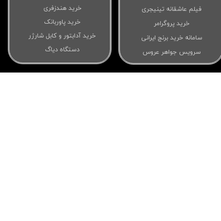
خرید هندزفری
فیلم عاشقانه تینیجری
خرید پاوربانک
خرید پروگرامر
خرید آدابتور و کابل شارژر
سامانه خرید برنج ایرانی
دستگاه دیاگ
سرویس جواهر عروس