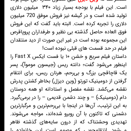
است. این فیلم با بودجه بسیار زیاد ۳۴۰ میلیون دلاری
تولید شده است و در گیشه نیز فروش موفق 720 میلیون
دلاری را تجربه کرده است. البته باید گفت که این فروش
فوق العاده حاصل گذشته بی نظیر و طرفداران پروپاقرص
این مجموعه بوده است در غیر این صورت از دید منتقدان
فیلم در حد قسمت های قبلی نبوده است!
داستان فیلم سریع و خشن ۱۰ یا فست ایکس Fast X را
اینطور می‌شود گفت؛ دانته ریس (جیسون موموآ)، پسر
یک قاچاقچی بزرگ و بی‌رحم، هرنان ریس، برای انتقام
گرفتن از دومینیک تورتو (وین دیزل) بخاطر کشتن پدرش
نقشه می‌کشد. نقشه مفصل و استادانه او همه دوستان
دام (دومینیک) – و چند دشمن قدیمی – را در برمی‌گیرد.
به این ترتیب، آن‌ها در اینجا با بی‌رحم‌ترین و مرگبارترین
دشمنی که تاکنون با آن روبرو شده‌اند، مواجه می‌شوند.
تهدیدی وحشتناک که از درون سایه‌های گذشته ظاهر
می‌شود. انتقامجویی که مصمم است این خانواده را