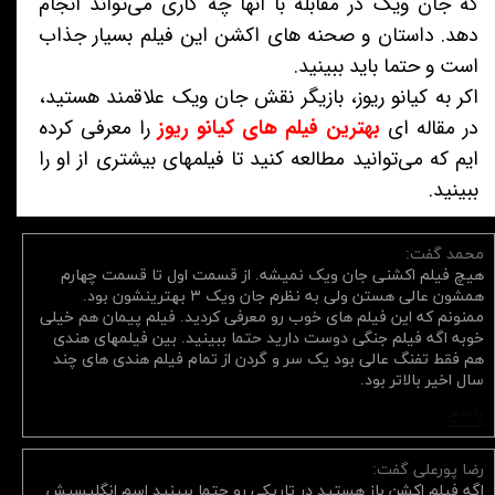
که جان ویک در مقابله با آنها چه کاری می‌تواند انجام
دهد. داستان و صحنه های اکشن این فیلم بسیار جذاب
است و حتما باید ببینید.
اکر به کیانو ریوز، بازیگر نقش جان ویک علاقمند هستید،
در مقاله ای
بهترین فیلم های کیانو ریوز
را معرفی کرده
ایم که می‌توانید مطالعه کنید تا فیلمهای بیشتری از او را
ببینید.
محمد گفت:
هیچ فیلم اکشنی جان ویک نمیشه. از قسمت اول تا قسمت چهارم
همشون عالی هستن ولی به نظرم جان ویک ۳ بهترینشون بود.
ممنونم که این فیلم های خوب رو معرفی کردید. فیلم پیمان هم خیلی
خوبه اگه فیلم جنگی دوست دارید حتما ببینید. بین فیلمهای هندی
هم فقط تفنگ عالی بود یک سر و گردن از تمام فیلم هندی های چند
سال اخیر بالاتر بود.
پاسخ
رضا پورعلی گفت:
اگه فیلم اکشن باز هستید در تاریکی رو حتما ببینید اسم انگلیسیش