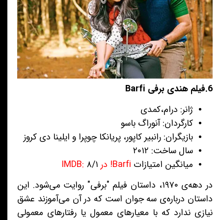
6.فیلم هندی برفی Barfi
ژانر: درام،‌کمدی
کارگردان: آنوراگ باسو
بازیگران: رانبیر کاپور، پریانکا چوپرا و ایلینا دی کروز
سال ساخت: ۲۰۱۲
میانگین امتیازات
Barfi! در IMDB:
۸/۱
در دهه‌ی ۱۹۷۰، داستان فیلم "برفی" روایت می‌شود. این
داستان درباره‌ی سه جوان است که در آن می‌آموزند عشق
نیازی ندارد که با معیارهای معمول یا رفتارهای معمولی