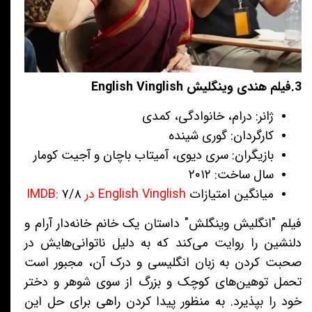
3.فیلم هندی وینگلیش English Vinglish
ژانر: درام، خانوادگی، کمدی
کارگردان: گوری شینده
بازیگران: سری دیوی، آمیتاب باچان و آجیت کومار
سال ساخت: ۲۰۱۲
میانگین امتیازات
English Vinglish در IMDB:
۷/۸
فیلم "انگلیش وینگلش" داستان یک خانم خانه‌دار آرام و
دلنشین را روایت می‌کند که به دلیل ناتوانی‌هایش در
صحبت کردن به زبان انگلیسی و درک آن، مجبور است
تحمل توهین‌های کوچک و بزرگ از سوی شوهر و دختر
خود را بپذیرد. به منظور پیدا کردن راهی برای حل این