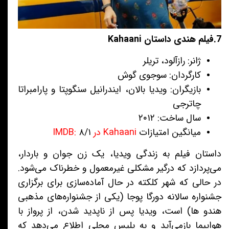
7.فیلم هندی داستان Kahaani
ژانر: رازآلود، تریلر
کارگردان: سوجوی گوش
بازیگران: ویدیا بالان، ایندرانیل سنگوپتا و پارامبراتا
چاترجی
سال ساخت: ۲۰۱۲
میانگین امتیازات
Kahaani در IMDB:
۸/۱
داستان فیلم به زندگی ویدیا، یک زن جوان و باردار،
می‌پردازد که درگیر مشکلی غیرمعمول و خطرناک می‌شود.
در حالی که شهر کلکته در حال آماده‌سازی برای برگزاری
جشنواره سالانه دورگا پوجا (یکی از جشنواره‌های مذهبی
هندو ها) است، ویدیا پس از ناپدید شدن، از پرواز با
هواپیما بازمی‌آید و به پلیس محلی اطلاع می‌دهد که