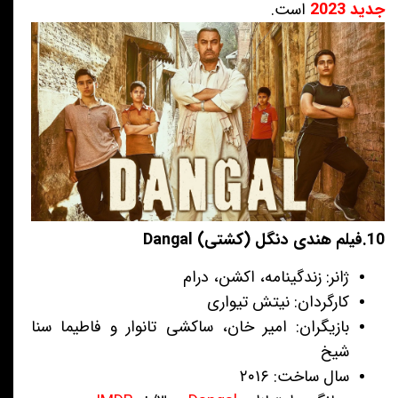
جدید 2023
است.
10.فیلم هندی دنگل (کشتی) Dangal
ژانر: زندگینامه، اکشن، درام
کارگردان: نیتش تیواری
بازیگران: امیر خان، ساکشی تانوار و فاطیما سنا
شیخ
سال ساخت: ۲۰۱۶