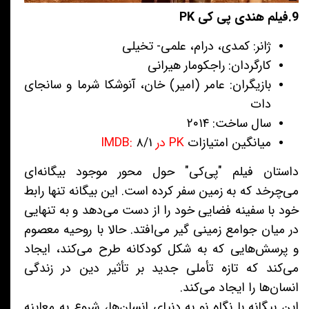
9.فیلم هندی پی کی PK
ژانر: کمدی، درام، علمی- تخیلی
کارگردان: راجکومار هیرانی
بازیگران: عامر (امیر) خان، آنوشکا شرما و سانجای
دات
سال ساخت: ۲۰۱۴
میانگین امتیازات
PK در IMDB:
۸/۱
داستان فیلم "پی‌کی" حول محور موجود بیگانه‌ای
می‌چرخد که به زمین سفر کرده است. این بیگانه تنها رابط
خود با سفینه فضایی خود را از دست می‌دهد و به تنهایی
در میان جوامع زمینی گیر می‌افتد. حالا با روحیه معصوم
و پرسش‌هایی که به شکل کودکانه طرح می‌کند، ایجاد
می‌کند که تازه تأملی جدید بر تأثیر دین در زندگی
انسان‌ها را ایجاد می‌کند.
این بیگانه با نگاه نو به دنیای انسان‌ها، شروع به معاینه