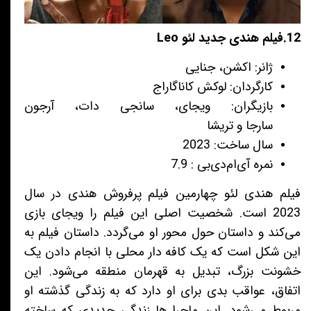
12.فیلم هندی جدید لئو Leo
ژانر: اکشن، جنایی
کارگردان: لوکش کاناگاراج
بازیگران: ویجای، سانجی دات، آرجون
سارجا و تریشا
سال ساخت: 2023
نمره آی‌ام‌دی‌بی : 7.9
فیلم هندی لئو چهارمین فیلم پرفروش هندی در سال
2023 است. شخصیت اصلی این فیلم را ویجای بازی
می‌کند و داستان حول محور او می‌گردد. داستان فیلم به
این شکل است که یک کافه دار محلی با انجام دادن یک
خشونت بزرگ، تبدیل به قهرمان منطقه می‌شود. این
اتفاق، عواقب بدی برای او دارد که به زندگی گذشته او
مربوط می‌شود. این ماجرا ها زندگی جدیدی که ساخته