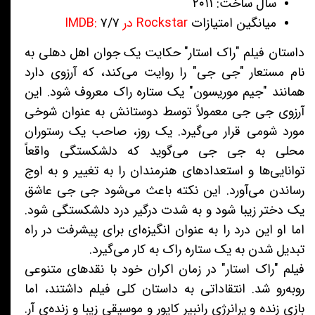
سال ساخت: ۲۰۱۱
میانگین امتیازات
Rockstar در IMDB:
۷/۷
داستان فیلم "راک استار" حکایت یک جوان اهل دهلی به
نام مستعار "جی جی" را روایت می‌کند، که آرزوی دارد
همانند "جیم موریسون" یک ستاره راک معروف شود. این
آرزوی جی جی معمولاً توسط دوستانش به عنوان شوخی
مورد شومی قرار می‌گیرد. یک روز، صاحب یک رستوران
محلی به جی جی می‌گوید که دلشکستگی واقعاً
توانایی‌ها و استعدادهای هنرمندان را به تغییر و به اوج
رساندن می‌آورد. این نکته باعث می‌شود جی جی عاشق
یک دختر زیبا شود و به شدت درگیر درد دلشکستگی شود.
اما او این درد را به عنوان انگیزه‌ای برای پیشرفت در راه
تبدیل شدن به یک ستاره راک به کار می‌گیرد.
فیلم "راک استار" در زمان اکران خود با نقدهای متنوعی
روبه‌رو شد. انتقاداتی به داستان کلی فیلم داشتند، اما
بازی زنده و پرانرژی رانبیر کاپور و موسیقی زیبا و زنده‌ی آر.