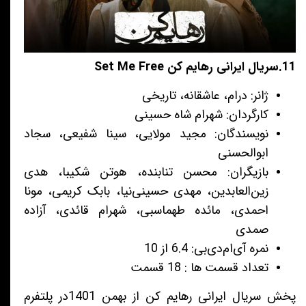
11.سریال ایرانی رهایم کن Set Me Free
ژانر: درام، عاشقانه، تاریخی
کارگردان: شهرام شاه حسینی
نویسندگان: مجید مولایی، سینا شفیعی، سجاد
ابوالحسنی
بازیگران: محسن تنابنده، هوتن شکیبا، هدی
زین‌العابدین، مهدی حسینی‌نیا، بابک کریمی، مونا
احمدی، مائده طهماسبی، شهرام قائدی، آزاده
صمدی
نمره آی‌ام‌دی‌بی: 6.4 از 10
تعداد قسمت ها : 18 قسمت
پخش سریال ایرانی رهایم کن از بهمن 1401در پلتفرم