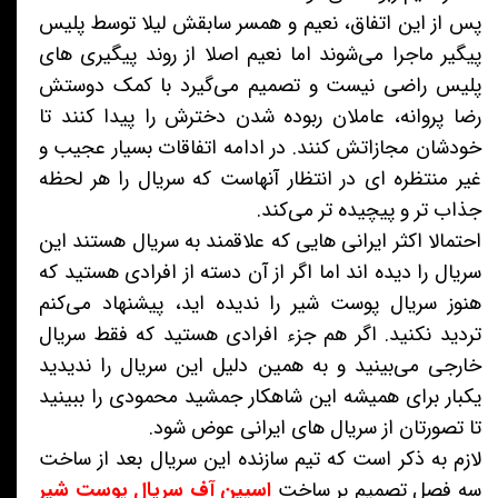
پس از این اتفاق، نعیم و همسر سابقش لیلا توسط پلیس
پیگیر ماجرا می‌شوند اما نعیم اصلا از روند پیگیری های
پلیس راضی نیست و تصمیم می‌گیرد با کمک دوستش
رضا پروانه، عاملان ربوده شدن دخترش را پیدا کنند تا
خودشان مجازاتش کنند. در ادامه اتفاقات بسیار عجیب و
غیر منتظره ای در انتظار آنهاست که سریال را هر لحظه
جذاب تر و پیچیده تر می‌کند.
احتمالا اکثر ایرانی هایی که علاقمند به سریال هستند این
سریال را دیده اند اما اگر از آن دسته از افرادی هستید که
هنوز سریال پوست شیر را ندیده اید، پیشنهاد می‌کنم
تردید نکنید. اگر هم جزء افرادی هستید که فقط سریال
خارجی می‌بینید و به همین دلیل این سریال را ندیدید
یکبار برای همیشه این شاهکار جمشید محمودی را ببینید
تا تصورتان از سریال های ایرانی عوض شود.
لازم به ذکر است که تیم سازنده این سریال بعد از ساخت
سه فصل تصمیم بر ساخت
اسپین آف سریال پوست شیر