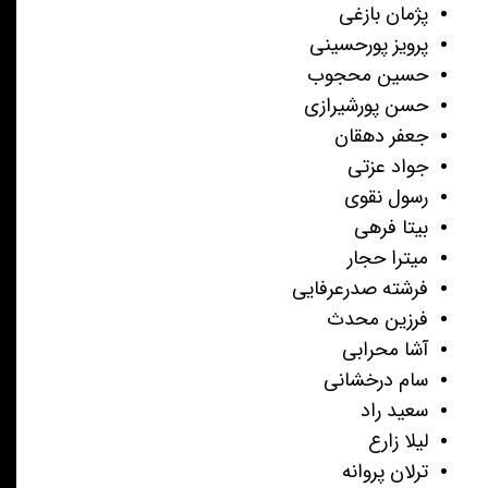
پژمان بازغی
پرویز پورحسینی
حسین محجوب
حسن پورشیرازی
جعفر دهقان
جواد عزتی
رسول نقوی
بیتا فرهی
میترا حجار
فرشته صدرعرفایی
فرزین محدث
آشا محرابی
سام درخشانی
سعید راد
لیلا زارع
ترلان پروانه