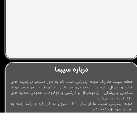
درباره سیبما
مجله سیب ما
، یک مجله اینترنتی است که به طور مستمر در زمینه های
فیلم و سریال، بازی های ویدئویی، سلامتی و تندرستی، سفر و مهاجرت،
سلامتی و پزشکی، ارز دیجیتال و فارکس و موضوعات عمومی محتوا های
اینترنتی تولید می‌کند.
مجله اینترنتی سیب ما از سال 1400 شروع به کار کرد و رفته رفته به
اهداف خود نزدیک تر شد.
اعتبار بیشتر در گوگل، مقالات با کیفیت تر و البته بازدید بیشتر که در
نهایت منجر به پاسخگویی به سوالاتی می‌شود که کاربران در اینترنت به
دنبال پاسخ آن هستند، اهداف اصلی مجله سیبما می‌باشد.