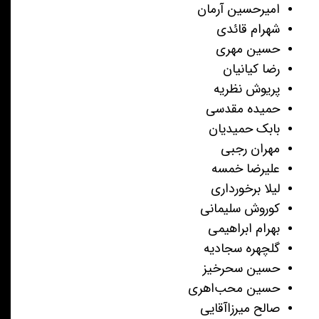
امیرحسین آرمان
شهرام قائدی
حسین مهری
رضا کیانیان
پریوش نظریه
حمیده مقدسی
بابک حمیدیان
مهران رجبی
علیرضا خمسه
لیلا برخورداری
کوروش سلیمانی
بهرام ابراهیمی
گلچهره سجادیه
حسین سحرخیز
حسین محب‌اهری
صالح میرزاآقایی