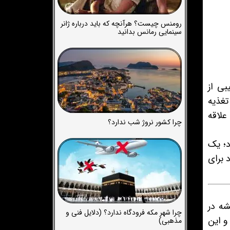
رومنس چیست؟ هرآنچه که باید درباره ژانر
سینمایی رمانس بدانید
بی از
غذیه
علاقه
چرا کشور نروژ شب ندارد؟
ی کرد؛ یک
ود برای
شه در
چرا شهر مکه فرودگاه ندارد؟ (دلایل فنی و
و این
مذهبی)