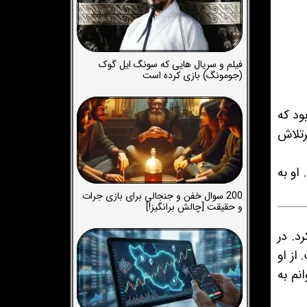
فیلم و سریال هایی که سونگ ایل گوک
(جومونگ) بازی کرده است
ود که
رتلاش
او به
200 سوال خفن و جنجالی برای بازی جرات
و حقیقت [چالش برانگیز!]
د. در
از او
نم به