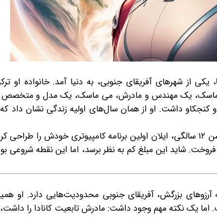
، یکی از شهرهای آفریقای جنوبی، به دنیا آمد. خانواده او ترکی
ول ماسک، یک مهندس و مادرش، می ماسک، یک مدل و متخصص ت
 کنجکاو داشت. او از همان سال‌های اولیه زندگی نشان داد که 
داستان جذابش از همین جا شروع می‌شود. در سن ۱۲ سالگی، ایلان اولین برنامه کامپیوتری خودش را طراح
را به قیمت 500 دلار فروخت. شاید این مبلغ کم به نظر برسد، اما این نقطه شروعی ب
 آرزوهای بزرگش، آفریقای جنوبی محدودیت‌هایی دارد. او همی
 اما یک نکته مهم وجود داشت: مادرش تابعیت کانادا را داشت، 