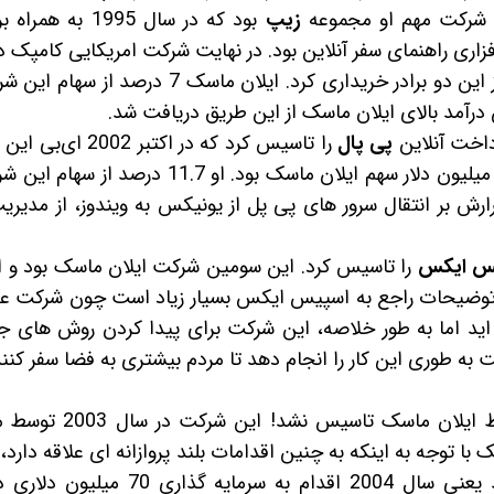
ن شرکت مهم او مجموعه
زیپ
بود که در سال 1995 به ه
ری راهنمای سفر آنلاین بود. در نهایت شرکت امریکایی کامپک د
1999 این شرکت را به قیمت 370 میلیون دلار از این دو برادر خریداری کرد. ایلان ماسک 7 د
پی پال
را تاسیس کرد که در اکتبر 2002
را به ارزش 1.5 میلیارد دلار خریداری کرد که 165 میلیون دلار سهم ایلان ماسک بود. او 11.7 
رش بر انتقال سرور های پی پل از یونیکس به ویندوز، از مدیری
س ایکس
را تاسیس کرد. این سومین شرکت ایلان ماسک بود و ای
د. توضیحات راجع به اسپیس ایکس بسیار زیاد است چون شرکت 
ید اما به طور خلاصه، این شرکت برای پیدا کردن روش های ج
ه طوری این کار را انجام دهد تا مردم بیشتری به فضا سفر کنند 
توسط ایلان ماسک تاسیس نشد! این شرک
ا توجه به اینکه به چنین اقدامات بلند پروازانه ای علاقه دارد، از
حمایت می‌کرد تا اینکه در نهایت یک سال بعد یعنی سال 2004 اقدام به سرمایه گ