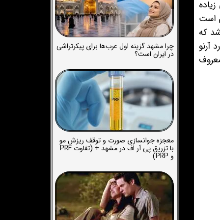
زیاده
ص است
شد که
رنارد آرنو
چرا مشهد گزینه اول عرب‌ها برای پیکرتراشی
در ایران است؟
معروف
معجزه جوانسازی صورت و توقف ریزش مو
با تزریق پی آر اف در مشهد + (تفاوت PRF
و PRP)