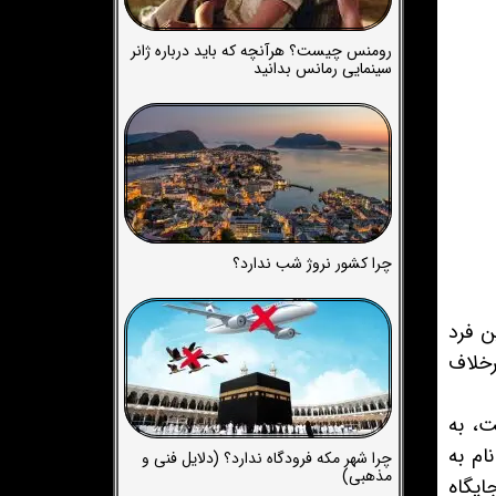
رومنس چیست؟ هرآنچه که باید درباره ژانر
سینمایی رمانس بدانید
چرا کشور نروژ شب ندارد؟
ن فرد
رخلاف
ت، به
ام به
چرا شهر مکه فرودگاه ندارد؟ (دلایل فنی و
مذهبی)
۱۹۷۹ جانشین پدرش در جایگاه