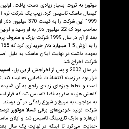
موتورز به ثروت بسیار زیادی دست یافت. اولی
کیمبال ماسک تاسیس کرد. زیپ یک شرکت نرم افزا
صاحب بود که 22 میلیون دلار به او رسید و اولین درآمد بالای ایلان ماسک از این طریق دریافت شد.
بعد از آن در سال 1999 شرکت بزرگ و معروف پرداخت آنلاین
بعهده داشت.در نهایت ایلان ماسک به دلیل اصرا
شرکت اخراج شد.
در سال 2002 و پس از اخراجش از پی پل،
اسپی
قرار بود در زمینه اکتشافات فضایی فعالیت کن
است و قطعا چیزهای زیادی راجع به آن شنیده ا
کاهش هزینه سفر به فضا تاسیس شد که قرار است ب
به مهاجرت به مریخ و شروع زندگی در آن برسند.
شرکت تولید خودروهای برقی
تسلا موتورز
ابرهارد و مارک تارپنینگ تاسیس شد و ایلان ماسک ب