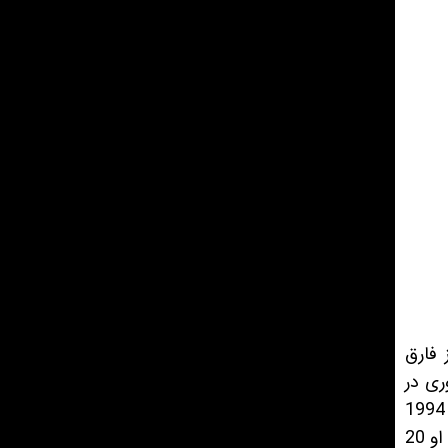
فارق
ری در
جهان در حال همه گیر شدن است. او بعد از تحقیقاتی که کرد به این نتیجه رسید که استفاده از اینترنت در سال 1994
نسبت به سال قبلش 23 برابر شده است و دریافت که جای خالی یک فروشگاه اینترنتی بزرگ در این فضا خالیست. او 20