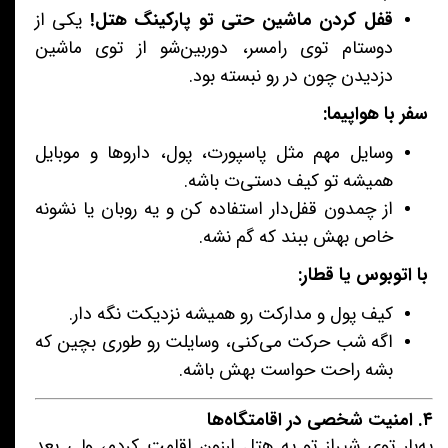
قفل کردن ماشین حتی تو پارکینگ هتل!
یکی از
دوستام توی رامسر، دوربین‌شو از توی ماشین
دزدیدن چون در رو نبسته بود.
سفر با هواپیما:
وسایل مهم مثل پاسپورت، پول، داروها و موبایل
همیشه تو کیف دستی‌ت باشه.
از چمدون قفل‌دار استفاده کن و یه روبان یا نشونه
خاص بهش ببند که گم نشه.
با اتوبوس یا قطار:
کیف پول و مدارکت رو همیشه نزدیکت نگه دار.
اگه شب حرکت می‌کنی، وسایلت رو طوری بچین که
بشه راحت حواست بهش باشه.
۴. امنیت شخصی در اقامتگاه‌ها
یه‌بار توی شیراز تو یه هتل ارزون اقامت کردم، ولی بعد