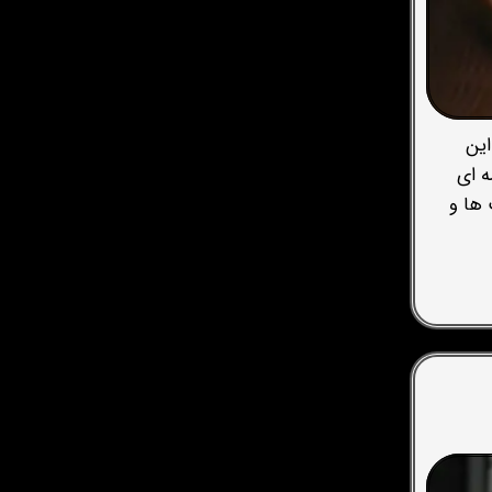
این
ه ای
 ها و