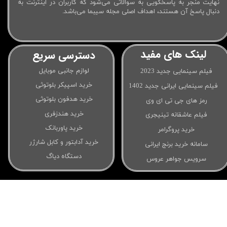
نهایت منجر به پاسخگویی به سوالاتی می‌شود که کاربران در اینترنت به
دنبال پاسخ آن هستند، اهداف اصلی مجله سیبما می‌باشد.
لینک های مفید
دسترسی سریع
لوازم جانبی موبایل
فیلم سینمایی جدید 2023
خرید اسپیکر بلوتوثی
فیلم سینمایی ایرانی جدید 1402
خرید هدفون بلوتوثی
رمز های جی تی ای وی
خرید هندزفری
فیلم عاشقانه تینیجری
خرید پاوربانک
خرید پروگرامر
خرید آدابتور و کابل شارژر
سامانه خرید برنج ایرانی
دستگاه دیاگ
سرویس جواهر عروس