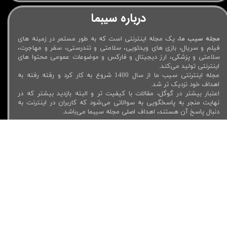
درباره سیبما
مجله سیب ما
، یک مجله اینترنتی است که به طور مستمر در زمینه های
فیلم و سریال، بازی های ویدئویی، سلامتی و تندرستی، سفر و مهاجرت،
سلامتی و پزشکی، ارز دیجیتال و فارکس و موضوعات عمومی محتوا های
اینترنتی تولید می‌کند.
مجله اینترنتی سیب ما از سال 1400 شروع به کار کرد و رفته رفته به
اهداف خود نزدیک تر شد.
اعتبار بیشتر در گوگل، مقالات با کیفیت تر و البته بازدید بیشتر که در
نهایت منجر به پاسخگویی به سوالاتی می‌شود که کاربران در اینترنت به
دنبال پاسخ آن هستند، اهداف اصلی مجله سیبما می‌باشد.
لینک های مفید
دسترسی سریع
لوازم جانبی موبایل
فیلم سینمایی جدید 2023
خرید اسپیکر بلوتوثی
فیلم سینمایی ایرانی جدید 1402
خرید هدفون بلوتوثی
رمز های جی تی ای وی
خرید هندزفری
فیلم عاشقانه تینیجری