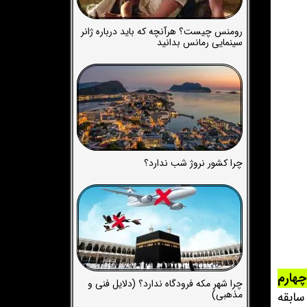
رومنس چیست؟ هرآنچه که باید درباره ژانر
سینمایی رمانس بدانید
چرا کشور نروژ شب ندارد؟
هارم
چرا شهر مکه فرودگاه ندارد؟ (دلایل فنی و
مذهبی)
سابقه