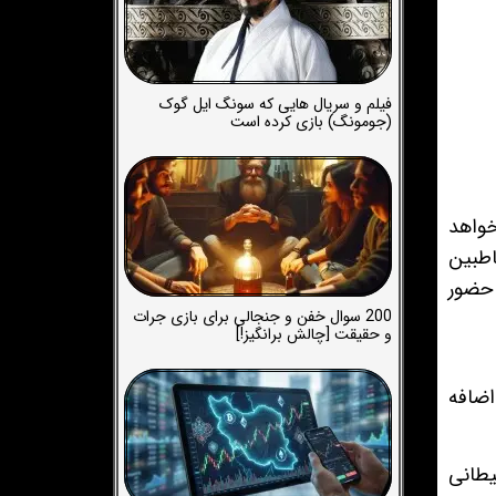
فیلم و سریال هایی که سونگ ایل گوک
(جومونگ) بازی کرده است
زخم کاری 4 حضور محوری خواهد
اطبین
 حضور
200 سوال خفن و جنجالی برای بازی جرات
و حقیقت [چالش برانگیز!]
ضافه
یطانی