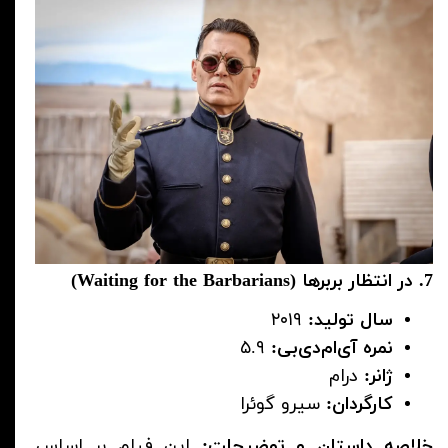
7. در انتظار بربرها (Waiting for the Barbarians)
سال تولید:
۲۰۱۹
نمره آی‌ام‌دی‌بی:
۵.۹
ژانر:
درام
کارگردان:
سیرو گوئرا
خلاصه داستان و توضیحات:
این فیلم بر اساس