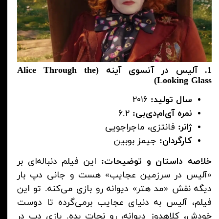
1. آلیس در آنسوی آینه (Alice Through the
Looking Glass)
سال تولید:
۲۰۱۶
نمره آی‌ام‌دی‌بی:
۶.۲
ژانر:
فانتزی، ماجراجویی
کارگردان:
جیمز بوبین
خلاصه داستان و توضیحات:
این فیلم دنباله‌ای بر
«آلیس در سرزمین عجایب» هست و جانی دپ بار
دیگه نقش «مد هتر» دیوانه رو بازی می‌کنه. تو این
فیلم، آلیس به دنیای عجایب برمی‌گرده تا دوست
خودش، کلاهدوز دیوانه، رو نجات بده. بازی دپ در