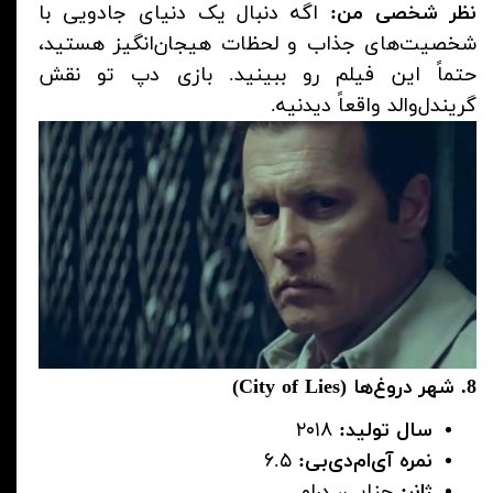
نظر شخصی من:
اگه دنبال یک دنیای جادویی با
شخصیت‌های جذاب و لحظات هیجان‌انگیز هستید،
حتماً این فیلم رو ببینید. بازی دپ تو نقش
گریندل‌والد واقعاً دیدنیه.
8. شهر دروغ‌ها (City of Lies)
سال تولید:
۲۰۱۸
نمره آی‌ام‌دی‌بی:
۶.۵
ژانر:
جنایی، درام