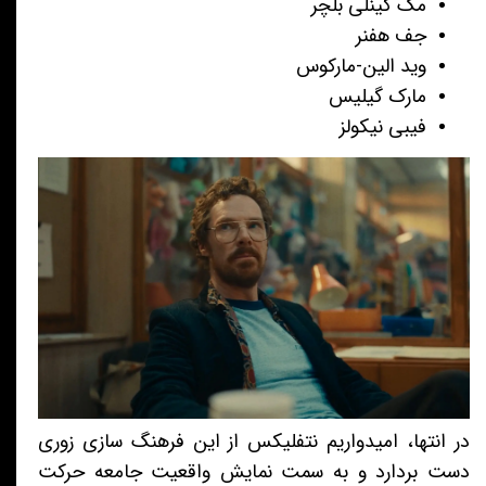
مک کینلی بلچر
جف هفنر
وید الین-مارکوس
مارک گیلیس
فیبی نیکولز
در انتها، امیدواریم نتفلیکس از این فرهنگ سازی زوری
دست بردارد و به سمت نمایش واقعیت جامعه حرکت