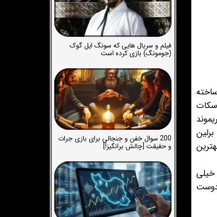
فیلم و سریال هایی که سونگ ایل گوک
(جومونگ) بازی کرده است
ساخته
اسکات
یموند
برلین
200 سوال خفن و جنجالی برای بازی جرات
هترین
و حقیقت [چالش برانگیز!]
 خیلی
 دوست