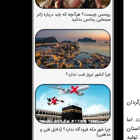
رومنس چیست؟ هرآنچه که باید درباره ژانر
سینمایی رمانس بدانید
چرا کشور نروژ شب ندارد؟
ت. کارگردان
. اما
استان
چرا شهر مکه فرودگاه ندارد؟ (دلایل فنی و
مذهبی)
این فیلم جالب و دیدنی است. اگر علاقمند به تماشای یک فیلم وسترن متفاوت آلمانی هستید که در سال 2023 تولید