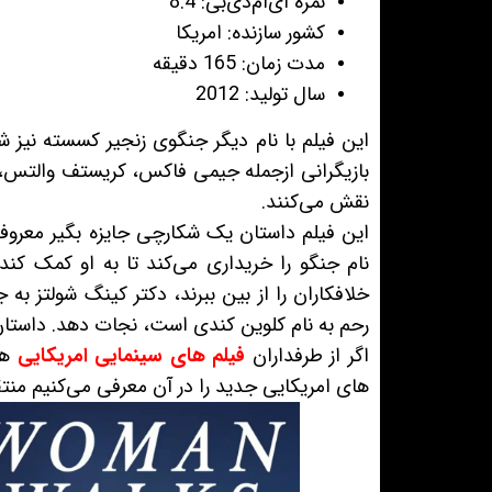
نمره آی‌ام‌دی‌بی: 8.4
کشور سازنده: امریکا
مدت زمان: 165 دقیقه
سال تولید: 2012
این فیلم با نام دیگر جنگوی زنجیر کسسته نیز شن
بازیگرانی ازجمله جیمی فاکس، کریستف والتس، ل
نقش می‌کنند.
این فیلم داستان یک شکارچی جایزه بگیر معروف ب
نام جنگو را خریداری می‌کند تا به او کمک کند 
خلافکاران را از بین ببرند، دکتر کینگ شولتز به
رحم به نام کلوین کندی است، نجات دهد. داستان
اگر از طرفداران
فیلم های سینمایی امریکایی
هس
های امریکایی جدید را در آن معرفی می‌کنیم منت