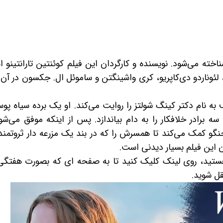
اخته می‌شود. نویسنده و کارگردان این فیلم کوئنتین تارانتینو 
ئوناردو دی‌کاپریو، کری واشینگتن و ساموئل ال. جکسون در آن 
ه نام دکتر کینگ شولتز را روایت می‌کند. او یک برده سیاه پو
سه برادر خلافکار را به دام بیاندازد. پس از اینکه موفق می‌شو
 جنگو کمک می‌کند تا همسرش را که در بند یک مزرعه دار ثروتمند
 این فیلم بسیار دیدنی است.
تید، روی لینک کلیک کنید تا به صفحه ای که بصورت هفتگی
قل شوید.