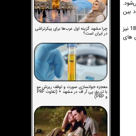
‌شود.
دی بود بین
البته بخش قابل توجهی از فیلمهای وسترن، به جنگ داخلی امریکا در سال 1865 و کشتار زانوی زخمی در سال 1890 نیز
چرا مشهد گزینه اول عرب‌ها برای پیکرتراشی
در ایران است؟
ی های
معجزه جوانسازی صورت و توقف ریزش مو
با تزریق پی آر اف در مشهد + (تفاوت PRF
و PRP)