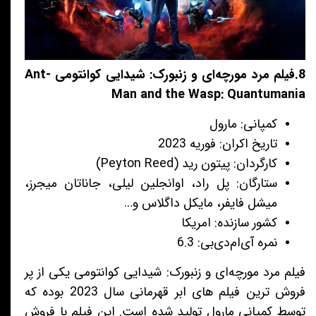
8.فیلم مرد مورچه‌ای و زنبورک: شیدایی کوانتومی Ant-
Man and the Wasp: Quantumania
کمپانی: مارول
تاریخ اکران: فوریه 2023
کارگردان: پیتون رید (Peyton Reed)
ستارگان: پل راد، اوانجلین لیلی، جاناتان میجرز،
میشل فایفر، مایکل داگلاس و…
کشور سازنده: امریکا
نمره آی‌ام‌دی‌بی: 6.3
فیلم مرد مورچه‌ای و زنبورک: شیدایی کوانتومی یکی از پر
فروش ترین فیلم های ابر قهرمانی سال 2023 بوده که
توسط کمپانی مارول تولید شده است. این فیلم با فروش