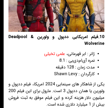
10.فیلم امریکایی ددپول و ولورین Deadpool &
Wolverine
ژانر : ابر قهرمانی،
علمی تخیلی
نمره آی‌ام‌دی‌بی : 8.1
مدت زمان : 128 دقیقه
کارگردان : Shawn Levy
یکی از شاهکار های سینمایی 2024 امریکا، فیلم ددپول و
ولورین یا همان ددپول 3 است. مارول برای این فیلم 200
میلیون دلار هزینه کرده و این فیلم موفق به ثبت فروش
بیش از 1 میلیارد دلاری شده است.