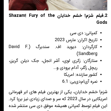
2.فیلم شزم! خشم خدایان Shazam! Fury of the
Gods
کمپانی: دی سی
تاریخ اکران: مارس 2023
کارگردان: دیوید اف‌. سندبرگ (David F.
Sandberg)
ستارگان: زکری لوی، آشر انجل، جک دیلن گریزر،
ریچل زگلر، آدام برودی و…
کشور سازنده: امریکا
نمره آی‌ام‌دی‌بی: 6.1
شزم! خشم خدایان، یکی از بهترین فیلم های ابر قهرمانی
امریکایی در سال 2023 که سر و صدای زیادی نیز برپا کرد.
این فیلم توسط کمپانی همیشه موفق دی سی منتشر شده