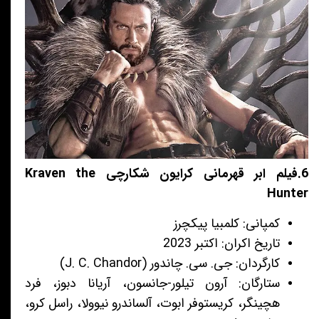
6.فیلم ابر قهرمانی کرایون شکارچی Kraven the
Hunter
کمپانی: کلمبیا پیکچرز
تاریخ اکران: اکتبر 2023
کارگردان: جی. سی. چاندور (J. C. Chandor)
ستارگان: آرون تیلور-جانسون، آریانا دبوز، فرد
هچینگر، کریستوفر ابوت، آلساندرو نیوولا، راسل کرو،