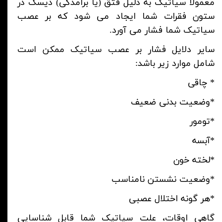
معمولاً سیاتیک به دلیل فتق (یا برآمدگی) دیسک در
ستون فقرات شما ایجاد می شود که بر عصب
سیاتیک شما فشار می آورد.
سایر دلایل فشار بر عصب سیاتیک ممکن است
شامل موارد زیر باشد:
*
چاقی
*وضعیت بدنی ضعیف
*تومور
*آبسه
*لخته خون
*وضعیت نشستن نامناسب
*هر گونه اختلال عصبی
گاهی اوقات، علت سیاتیک شما قابل شناسایی