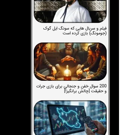
فیلم و سریال هایی که سونگ ایل گوک
(جومونگ) بازی کرده است
200 سوال خفن و جنجالی برای بازی جرات
و حقیقت [چالش برانگیز!]