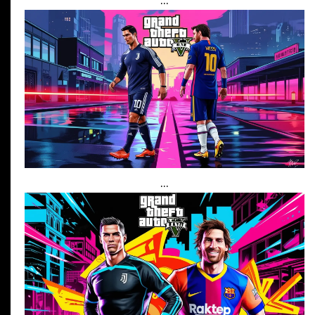
...
...