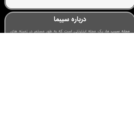
درباره سیبما
مجله سیب ما
، یک مجله اینترنتی است که به طور مستمر در زمینه های
فیلم و سریال، بازی های ویدئویی، سلامتی و تندرستی، سفر و مهاجرت،
سلامتی و پزشکی، ارز دیجیتال و فارکس و موضوعات عمومی محتوا های
اینترنتی تولید می‌کند.
مجله اینترنتی سیب ما از سال 1400 شروع به کار کرد و رفته رفته به
اهداف خود نزدیک تر شد.
اعتبار بیشتر در گوگل، مقالات با کیفیت تر و البته بازدید بیشتر که در
نهایت منجر به پاسخگویی به سوالاتی می‌شود که کاربران در اینترنت به
دنبال پاسخ آن هستند، اهداف اصلی مجله سیبما می‌باشد.
لینک های مفید
دسترسی سریع
لوازم جانبی موبایل
فیلم سینمایی جدید 2023
خرید اسپیکر بلوتوثی
فیلم سینمایی ایرانی جدید 1402
خرید هدفون بلوتوثی
رمز های جی تی ای وی