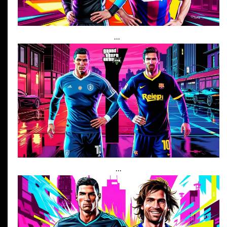
...
...