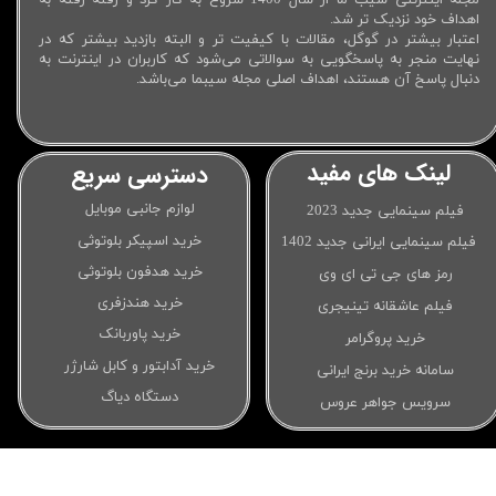
مجله اینترنتی سیب ما از سال 1400 شروع به کار کرد و رفته رفته به
اهداف خود نزدیک تر شد.
اعتبار بیشتر در گوگل، مقالات با کیفیت تر و البته بازدید بیشتر که در
نهایت منجر به پاسخگویی به سوالاتی می‌شود که کاربران در اینترنت به
دنبال پاسخ آن هستند، اهداف اصلی مجله سیبما می‌باشد.
لینک های مفید
دسترسی سریع
لوازم جانبی موبایل
فیلم سینمایی جدید 2023
خرید اسپیکر بلوتوثی
فیلم سینمایی ایرانی جدید 1402
خرید هدفون بلوتوثی
رمز های جی تی ای وی
خرید هندزفری
فیلم عاشقانه تینیجری
خرید پاوربانک
خرید پروگرامر
خرید آدابتور و کابل شارژر
سامانه خرید برنج ایرانی
دستگاه دیاگ
سرویس جواهر عروس