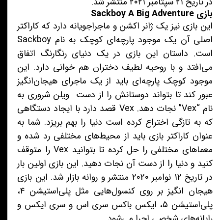
در تاریخ ۲۱ سپتامبر ۲۰۲۱ منتشر شد.
بازی Sackboy A Big Adventure
این بازی نیز یک ژانر اکشن و ماجراجویانه دارد که کاراکتر
اصلی آن یک موجود پارچه‌ای کوچک به نام Sackboy
است. داستان این بازی در یک دنیای رنگارنگ اتفاق
می‌افتد و با روحیه لطیف دختران هم خوانی دارد. این
موجود کوچک پارچه‌ای باید از یک ماجرای هیجان‌انگیز
عبور کند تا بتواند دوستانش را از دست ویلن شروری به
نام “Vex” نجات دهد. Vex قصد دارد با ایجاد دستگاهی
که به تازگی اختراع کرده است دنیا را بهم بریزد. شما به
عنوان کاراکتر بازی باید از محیط‌های مختلفی رد شده و
معماهای مختلفی را حل کرده تا بتوانید Vex را متوقف
کنید و دنیا را از دست آن نجات دهید. این بازی اولین بار
در تاریخ ۱۲ نوامبر ۲۰۲۰ منتشر و روانه بازار شد. این بازی
هیجان انگیز بر روی کنسول‌هایی مثل پلی‌استیشن ۴،
پلی‌استیشن ۵، ایکس باکس سری اس و سری ایکس و
رایانه‌های شخصی اجرا می‌شود.