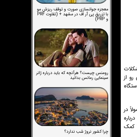
معجزه جوانسازی صورت و توقف ریزش مو
با تزریق پی آر اف در مشهد + (تفاوت PRF
و PRP)
ب و مشکلات
رومنس چیست؟ هرآنچه که باید درباره ژانر
رو از
سینمایی رمانس بدانید
ستگاه
ورت معمولاً در
رباره
ا کمک
چرا کشور نروژ شب ندارد؟