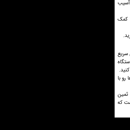
 آسیب
ما کمک
ید.
 سریع
ستگاه
نید.
 رو با
 ثمین
ست که