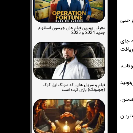
و حتی
معرفی بهترین فیلم های جیسون استاتهام
جدید 2024 و 2025
ه جای
ریافت
وقات،
تونید
فیلم و سریال هایی که سونگ ایل گوک
(جومونگ) بازی کرده است
ستن.
ریان