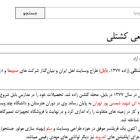
جستجو
یعی کشتلی
آزاد
شتلی
(زاده 1377،
بابل
) طراح وبسایت اهل ایران و بنیان‌گذار شرکت های
سیبما
و
دی
 را در مدارس بابل شروع و در نهایت در
ه ای شهید شمسی پور تهران
به پایان رساند. وی در دوران هنرستان و دانشگاه چند وبس
ر در زمینه های متفاوت را راه اندازی کرد و در نهایت با فروشگاه تجهیزات تعمیرگا
شناخته شد.
 اکنون یک فریلنسر موفق در حوزه طراحی وبسایت و
سئو
(بهینه سازی موتور جستجو) م
جرای اپلکیشن های
اندروید
نیز دیگر توانایی های مهدی رفیعی میباشد.